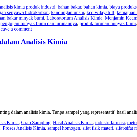
analisis kimia produk industri
,
bahan bakar
,
bahan kimia
,
biaya produks
an senyawa hidrokarbon
,
kandungan unsur
,
kcd wilayah II
,
kemajuan i
ahan bakar minyak bumi
,
Laboratorium Analisis Kimia
,
Menjamin Keama
,
pengujian minyak bumi dan turunannya
,
produk turunan minyak bumi
eave a comment
dalam Analisis Kimia
ing dalam analisis kimia. Tanpa sampel yang representatif, hasil anali
sis Kimia
,
Grab Sampling
,
Hasil Analisis Kimia
,
industri farmasi
,
meto
u
,
Proses Analisis Kimia
,
sampel homogen
,
sifat fisik materi
,
sifat-sifat 