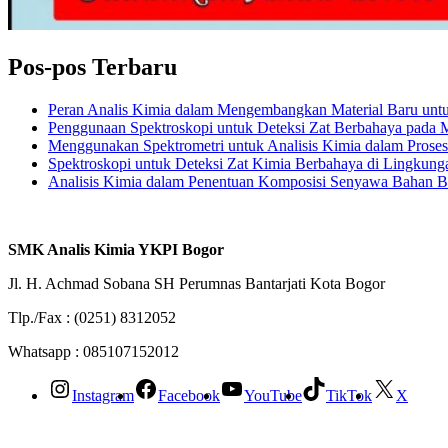
Pos-pos Terbaru
Peran Analis Kimia dalam Mengembangkan Material Baru untuk 
Penggunaan Spektroskopi untuk Deteksi Zat Berbahaya pada
Menggunakan Spektrometri untuk Analisis Kimia dalam Prose
Spektroskopi untuk Deteksi Zat Kimia Berbahaya di Lingkung
Analisis Kimia dalam Penentuan Komposisi Senyawa Bahan 
SMK Analis Kimia YKPI Bogor
Jl. H. Achmad Sobana SH Perumnas Bantarjati Kota Bogor
Tlp./Fax : (0251) 8312052
Whatsapp : 085107152012
Instagram
Facebook
YouTube
TikTok
X