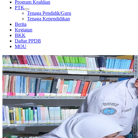
Program Keahlian
PTK
Tenaga Pendidik/Guru
Tenaga Kependidikan
Berita
Kegiatan
BKK
Daftar PPDB
MOU
PERPUSTAKAAN