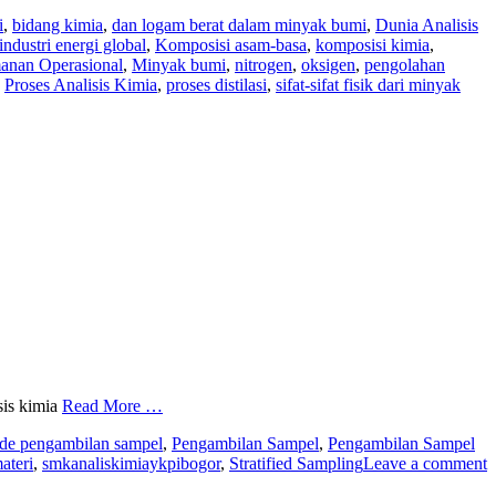
i
,
bidang kimia
,
dan logam berat dalam minyak bumi
,
Dunia Analisis
ndustri energi global
,
Komposisi asam-basa
,
komposisi kimia
,
nan Operasional
,
Minyak bumi
,
nitrogen
,
oksigen
,
pengolahan
,
Proses Analisis Kimia
,
proses distilasi
,
sifat-sifat fisik dari minyak
sis kimia
Read More …
de pengambilan sampel
,
Pengambilan Sampel
,
Pengambilan Sampel
materi
,
smkanaliskimiaykpibogor
,
Stratified Sampling
Leave a comment