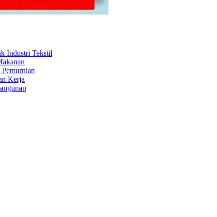
Industri Tekstil
 Makanan
s Pemurnian
an Kerja
Bangunan