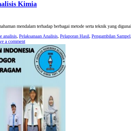
alisis Kimia
mahaman mendalam terhadap berbagai metode serta teknik yang diguna
 analisis
,
Pelaksanaan Analisis
,
Pelaporan Hasil
,
Pengambilan Sampel
ve a comment