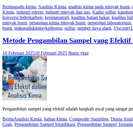
Berita
analis kimia
,
Analisis Kimia
,
analisis kimia pada minyak bumi
,
Kimia
,
industri energi
,
industri minyak dan gas
,
Kadar sulfur
,
kandung
konversi hidrokarbon
,
kromatografi
,
kualitas bahan bakar
,
kualitas b
minyak bumi
,
pengujian kimia minyak bumi
,
pengujian laboratorium
bumi
,
smkanaliskimiaykpibogor
,
sulfur
,
sumber daya alam
,
Viscosity
L
Metode Pengambilan Sampel yang Efektif 
10 Februari 2025
10 Februari 2025
fhariz ykpi
Pengambilan sampel yang efektif adalah langkah awal yang sangat pent
Berita
Analisis Kimia
,
bahan kimia
,
Composite Sampling
,
Dunia Anali
Grab
,
Pengambilan Sampel Stratifikasi
,
Pengambilan Sampel Terpad