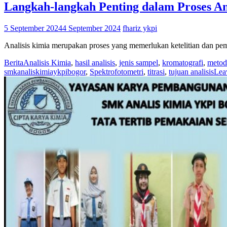
Langkah-langkah Penting dalam Proses An
5 September 2024
4 September 2024
fhariz ykpi
Analisis kimia merupakan proses yang memerlukan ketelitian dan pe
Berita
Analisis Kimia
,
hasil analisis
,
jenis sampel
,
kromatografi
,
metode
smkanaliskimiaykpibogor
,
Spektrofotometri
,
titrasi
,
tujuan analisis
Lea