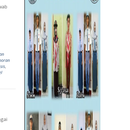
awab
an
poran
sis
,
el
agai