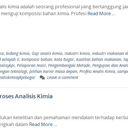
nalis kimia adalah seorang profesional yang bertanggung j
 menguji komposisi bahan kimia. Profesi
Read More …
ia
,
bidang kimia
,
Gaji analis kimia
,
industri kimia
,
industri makanan d
d wilayah II
,
komposisi bahan
,
kota bogor
,
kualitas bahan makanan
,
la
alisykpi
,
Pelaporan Hasil
,
Pengembangan Metode
,
Pengujian dan Anali
ngan teknologi
,
pilihan karier masa depan
,
Profesi Analis Kimia
,
samp
aliskimiaykpibogor
Leave a comment
ses Analisis Kimia
rlukan ketelitian dan pemahaman mendalam terhadap berb
langkah dalam
Read More …