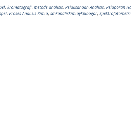
pel
,
kromatografi
,
metode analisis
,
Pelaksanaan Analisis
,
Pelaporan Ha
mpel
,
Proses Analisis Kimia
,
smkanaliskimiaykpibogor
,
Spektrofotometri