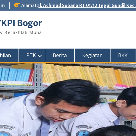
om
Alamat:
Jl. Achmad Sobana RT 01/12 Tegal Gundil Kec
YKPI Bogor
 & Berakhlak Mulia
hlian
PTK
Berita
Kegiatan
BKK