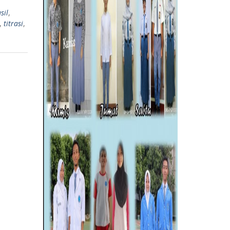
sil
,
,
titrasi
,