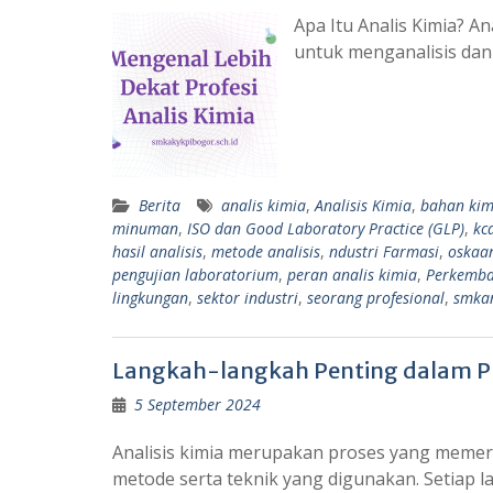
Apa Itu Analis Kimia? A
untuk menganalisis dan
Berita
analis kimia
,
Analisis Kimia
,
bahan kim
minuman
,
ISO dan Good Laboratory Practice (GLP)
,
kc
hasil analisis
,
metode analisis
,
ndustri Farmasi
,
oskaan
pengujian laboratorium
,
peran analis kimia
,
Perkemba
lingkungan
,
sektor industri
,
seorang profesional
,
smkan
Langkah-langkah Penting dalam Pro
5 September 2024
Analisis kimia merupakan proses yang meme
metode serta teknik yang digunakan. Setiap 