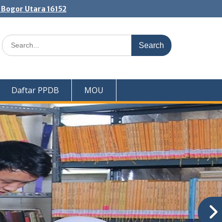
. Bogor Utara 16152
Search
for:
Daftar PPDB
MOU