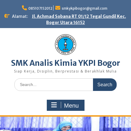
Skip
to
085107152012
smkykpibogor@gmail.com
content
Alamat:
Jl. Achmad Sobana RT 01/12 Tegal Gundil Kec.
Bogor Utara 16152
SMK Analis Kimia YKPI Bogor
Siap Kerja, Disiplin, Berprestasi & Berakhlak Mulia
Search
for:
Menu