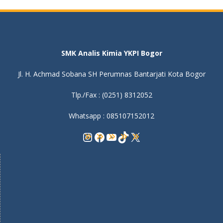
SMK Analis Kimia YKPI Bogor
Jl. H. Achmad Sobana SH Perumnas Bantarjati Kota Bogor
Tlp./Fax : (0251) 8312052
Whatsapp : 085107152012
Instagram
Facebook
YouTube
TikTok
X