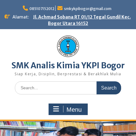
Skip
to
085107152012
smkykpibogor@gmail.com
content
Alamat:
Jl. Achmad Sobana RT 01/12 Tegal Gundil Kec.
Bogor Utara 16152
SMK Analis Kimia YKPI Bogor
Siap Kerja, Disiplin, Berprestasi & Berakhlak Mulia
Search
for:
Menu