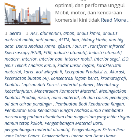
optimal, dan performa unggul.
Mobil, motor, dan kendaraan
komersial kini tidak
Read More …
Berita
AAS
,
aluminium
,
aman
,
analis kimia
,
analisis
material mobil
,
anti panas
,
ASTM
,
ban
,
bidang kimia
,
dan big
data
,
Dunia Analisis Kimia
,
efisien
,
Fourier Transform Infrared
Spectroscopy (FTIR)
,
FTIR
,
industri otomotif
,
Industri otomotif
modern
,
interior
,
interior ban
,
interior mobil
,
interior segel
,
ISO
,
Jenis Teknik Analisis Kimia
,
kadar unsur logam
,
karakteristik
material
,
karet
,
kcd wilayah II
,
Kecepatan Produksi vs. Akurasi
,
kecerdasan buatan (AI)
,
konsentrasi logam berat
,
kromatografi
,
Kualitas Lapisan Anti-Korosi
,
material polimer
,
Mendukung
Keberlanjutan
,
Menentukan Komposisi Material
,
Meningkatkan
Kualitas Produk
,
mesin
,
nano-material
,
oli dan cairan pendingin
,
oli dan cairan pendingin.
,
Pembuatan Bodi Kendaraan Ringan
,
Pembuatan Bodi Kendaraan Ringan Analisis kimia membantu
merancang paduan aluminium dan magnesium yang lebih ringan
namun tetap kokoh
,
Pengembangan Material Baru
,
pengembangan material otomotif
,
Pengembangan Sistem Rem
yang Tahan Panas
,
Pengendalian Limbah dan Daur Ulang
,