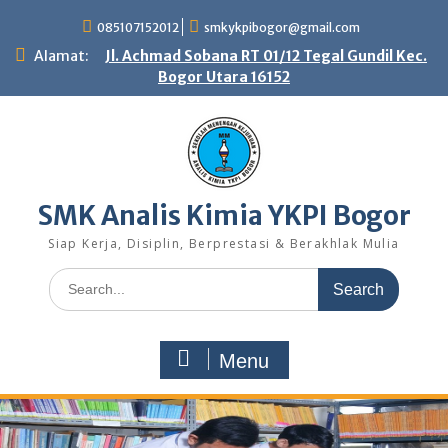
Skip
085107152012
smkykpibogor@gmail.com
to
content
Alamat:
Jl. Achmad Sobana RT 01/12 Tegal Gundil Kec.
Bogor Utara 16152
SMK Analis Kimia YKPI Bogor
Siap Kerja, Disiplin, Berprestasi & Berakhlak Mulia
Search
for:
Menu