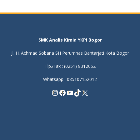
SMK Analis Kimia YKPI Bogor
Jl. H. Achmad Sobana SH Perumnas Bantarjati Kota Bogor
Tlp./Fax : (0251) 8312052
Whatsapp : 085107152012
Instagram
Facebook
YouTube
TikTok
X