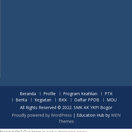
Beranda
Profile
Program Keahlian
PTK
Berita
Kegiatan
BKK
Daftar PPDB
MOU
All Rights Reserved © 2022. SMK AK YKPI Bogor
Proudly powered by WordPress
|
Education Hub by
WEN
Themes
Need help? Our team is just a message away