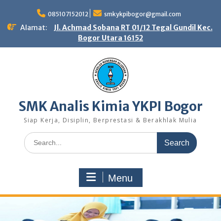
Skip
to
085107152012
smkykpibogor@gmail.com
content
Alamat:
Jl. Achmad Sobana RT 01/12 Tegal Gundil Kec.
Bogor Utara 16152
SMK Analis Kimia YKPI Bogor
Siap Kerja, Disiplin, Berprestasi & Berakhlak Mulia
Search
for:
Menu