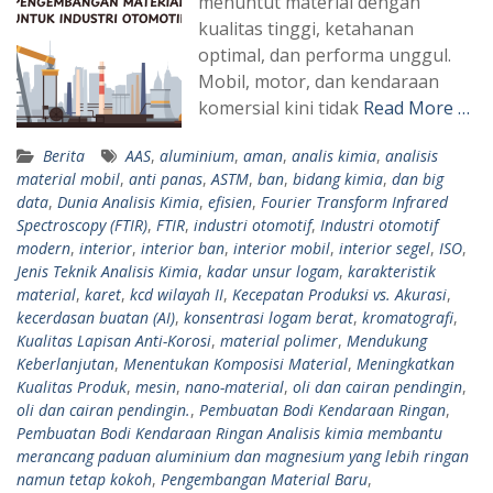
menuntut material dengan
kualitas tinggi, ketahanan
optimal, dan performa unggul.
Mobil, motor, dan kendaraan
komersial kini tidak
Read More …
Berita
AAS
,
aluminium
,
aman
,
analis kimia
,
analisis
material mobil
,
anti panas
,
ASTM
,
ban
,
bidang kimia
,
dan big
data
,
Dunia Analisis Kimia
,
efisien
,
Fourier Transform Infrared
Spectroscopy (FTIR)
,
FTIR
,
industri otomotif
,
Industri otomotif
modern
,
interior
,
interior ban
,
interior mobil
,
interior segel
,
ISO
,
Jenis Teknik Analisis Kimia
,
kadar unsur logam
,
karakteristik
material
,
karet
,
kcd wilayah II
,
Kecepatan Produksi vs. Akurasi
,
kecerdasan buatan (AI)
,
konsentrasi logam berat
,
kromatografi
,
Kualitas Lapisan Anti-Korosi
,
material polimer
,
Mendukung
Keberlanjutan
,
Menentukan Komposisi Material
,
Meningkatkan
Kualitas Produk
,
mesin
,
nano-material
,
oli dan cairan pendingin
,
oli dan cairan pendingin.
,
Pembuatan Bodi Kendaraan Ringan
,
Pembuatan Bodi Kendaraan Ringan Analisis kimia membantu
merancang paduan aluminium dan magnesium yang lebih ringan
namun tetap kokoh
,
Pengembangan Material Baru
,