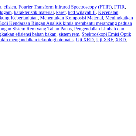
a
,
efisien
,
Fourier Transform Infrared Spectroscopy (FTIR)
,
FTIR
,
 logam
,
karakteristik material
,
karet
,
kcd wilayah II
,
Kecepatan
ung Keberlanjutan
,
Menentukan Komposisi Material
,
Meningkatkan
odi Kendaraan Ringan Analisis kimia membantu merancang paduan
ngan Sistem Rem yang Tahan Panas
,
Pengendalian Limbah dan
katkan efisiensi bahan bakar.
,
sistem rem
,
Spektroskopi Emisi Optik
makin mengandalkan teknologi otomatis
,
Uji XRD
,
Uji XRF
,
XRD
,