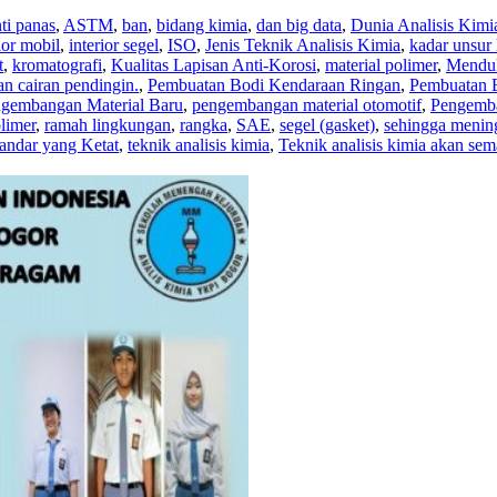
ti panas
,
ASTM
,
ban
,
bidang kimia
,
dan big data
,
Dunia Analisis Kimi
ior mobil
,
interior segel
,
ISO
,
Jenis Teknik Analisis Kimia
,
kadar unsur
t
,
kromatografi
,
Kualitas Lapisan Anti-Korosi
,
material polimer
,
Menduk
dan cairan pendingin.
,
Pembuatan Bodi Kendaraan Ringan
,
Pembuatan B
gembangan Material Baru
,
pengembangan material otomotif
,
Pengemba
limer
,
ramah lingkungan
,
rangka
,
SAE
,
segel (gasket)
,
sehingga mening
andar yang Ketat
,
teknik analisis kimia
,
Teknik analisis kimia akan se