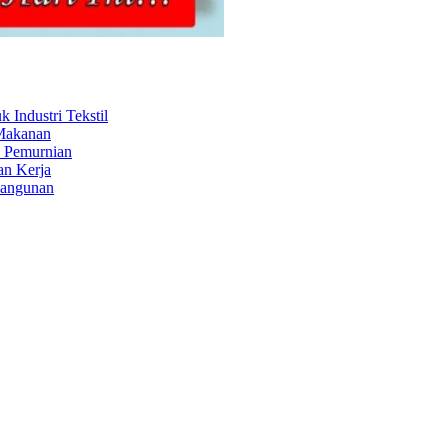
Industri Tekstil
 Makanan
s Pemurnian
an Kerja
Bangunan