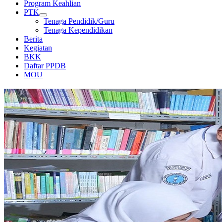
Program Keahlian
PTK
Tenaga Pendidik/Guru
Tenaga Kependidikan
Berita
Kegiatan
BKK
Daftar PPDB
MOU
PERPUSTAKAAN