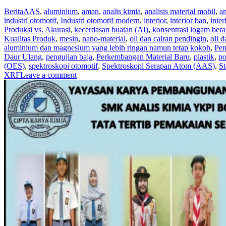
Berita
AAS
,
aluminium
,
aman
,
analis kimia
,
analisis material mobil
,
an
industri otomotif
,
Industri otomotif modern
,
interior
,
interior ban
,
inter
Produksi vs. Akurasi
,
kecerdasan buatan (AI)
,
konsentrasi logam bera
Kualitas Produk
,
mesin
,
nano-material
,
oli dan cairan pendingin
,
oli 
aluminium dan magnesium yang lebih ringan namun tetap kokoh
,
Pen
Daur Ulang
,
pengujian baja
,
Perkembangan Material Baru
,
plastik
,
po
(OES)
,
spektroskopi otomotif
,
Spektroskopi Serapan Atom (AAS)
,
St
XRF
Leave a comment