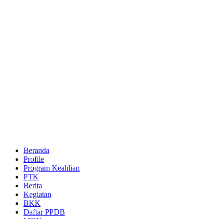
Beranda
Profile
Program Keahlian
PTK
Berita
Kegiatan
BKK
Daftar PPDB