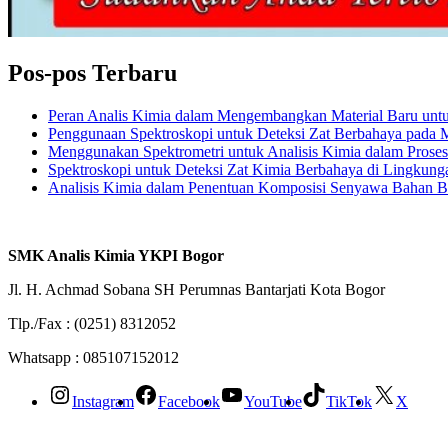
Pos-pos Terbaru
Peran Analis Kimia dalam Mengembangkan Material Baru untuk 
Penggunaan Spektroskopi untuk Deteksi Zat Berbahaya pada
Menggunakan Spektrometri untuk Analisis Kimia dalam Prose
Spektroskopi untuk Deteksi Zat Kimia Berbahaya di Lingkung
Analisis Kimia dalam Penentuan Komposisi Senyawa Bahan 
SMK Analis Kimia YKPI Bogor
Jl. H. Achmad Sobana SH Perumnas Bantarjati Kota Bogor
Tlp./Fax : (0251) 8312052
Whatsapp : 085107152012
Instagram
Facebook
YouTube
TikTok
X