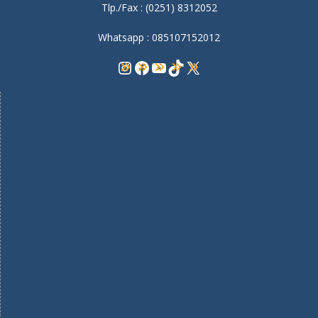
Tlp./Fax : (0251) 8312052
Whatsapp : 085107152012
Instagram
Facebook
YouTube
TikTok
X