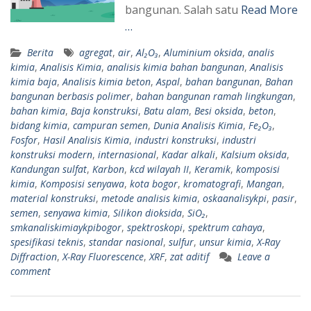
bangunan. Salah satu
Read More
…
Berita
agregat
,
air
,
Al₂O₃
,
Aluminium oksida
,
analis
kimia
,
Analisis Kimia
,
analisis kimia bahan bangunan
,
Analisis
kimia baja
,
Analisis kimia beton
,
Aspal
,
bahan bangunan
,
Bahan
bangunan berbasis polimer
,
bahan bangunan ramah lingkungan
,
bahan kimia
,
Baja konstruksi
,
Batu alam
,
Besi oksida
,
beton
,
bidang kimia
,
campuran semen
,
Dunia Analisis Kimia
,
Fe₂O₃
,
Fosfor
,
Hasil Analisis Kimia
,
industri konstruksi
,
industri
konstruksi modern
,
internasional
,
Kadar alkali
,
Kalsium oksida
,
Kandungan sulfat
,
Karbon
,
kcd wilayah II
,
Keramik
,
komposisi
kimia
,
Komposisi senyawa
,
kota bogor
,
kromatografi
,
Mangan
,
material konstruksi
,
metode analisis kimia
,
oskaanalisykpi
,
pasir
,
semen
,
senyawa kimia
,
Silikon dioksida
,
SiO₂
,
smkanaliskimiaykpibogor
,
spektroskopi
,
spektrum cahaya
,
spesifikasi teknis
,
standar nasional
,
sulfur
,
unsur kimia
,
X-Ray
Diffraction
,
X-Ray Fluorescence
,
XRF
,
zat aditif
Leave a
comment