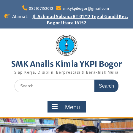
Skip
to
085107152012
smkykpibogor@gmail.com
content
Alamat:
Jl. Achmad Sobana RT 01/12 Tegal Gundil Kec.
Bogor Utara 16152
SMK Analis Kimia YKPI Bogor
Siap Kerja, Disiplin, Berprestasi & Berakhlak Mulia
Search
for:
Menu