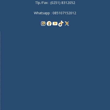
Tlp./Fax : (0251) 8312052
Whatsapp : 085107152012
Instagram
Facebook
YouTube
TikTok
X