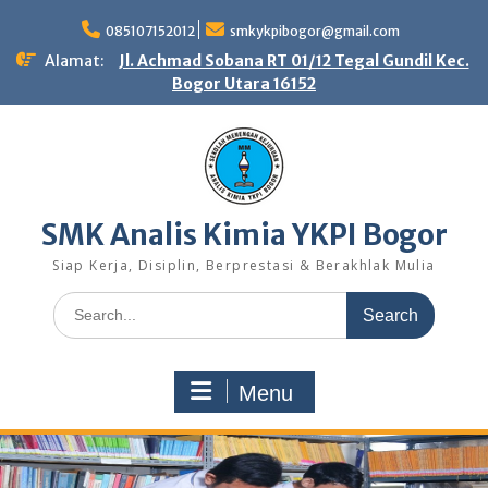
Skip
to
085107152012
smkykpibogor@gmail.com
content
Alamat:
Jl. Achmad Sobana RT 01/12 Tegal Gundil Kec.
Bogor Utara 16152
SMK Analis Kimia YKPI Bogor
Siap Kerja, Disiplin, Berprestasi & Berakhlak Mulia
Search
for:
Menu