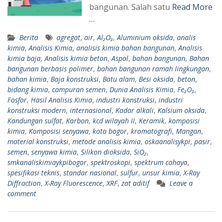
bangunan. Salah satu
Read More
…
Berita
agregat
,
air
,
Al₂O₃
,
Aluminium oksida
,
analis
kimia
,
Analisis Kimia
,
analisis kimia bahan bangunan
,
Analisis
kimia baja
,
Analisis kimia beton
,
Aspal
,
bahan bangunan
,
Bahan
bangunan berbasis polimer
,
bahan bangunan ramah lingkungan
,
bahan kimia
,
Baja konstruksi
,
Batu alam
,
Besi oksida
,
beton
,
bidang kimia
,
campuran semen
,
Dunia Analisis Kimia
,
Fe₂O₃
,
Fosfor
,
Hasil Analisis Kimia
,
industri konstruksi
,
industri
konstruksi modern
,
internasional
,
Kadar alkali
,
Kalsium oksida
,
Kandungan sulfat
,
Karbon
,
kcd wilayah II
,
Keramik
,
komposisi
kimia
,
Komposisi senyawa
,
kota bogor
,
kromatografi
,
Mangan
,
material konstruksi
,
metode analisis kimia
,
oskaanalisykpi
,
pasir
,
semen
,
senyawa kimia
,
Silikon dioksida
,
SiO₂
,
smkanaliskimiaykpibogor
,
spektroskopi
,
spektrum cahaya
,
spesifikasi teknis
,
standar nasional
,
sulfur
,
unsur kimia
,
X-Ray
Diffraction
,
X-Ray Fluorescence
,
XRF
,
zat aditif
Leave a
comment