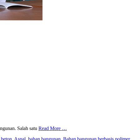
angunan. Salah satu
Read More …
 beton
,
Aspal
,
bahan bangunan
,
Bahan bangunan berbasis polimer
,