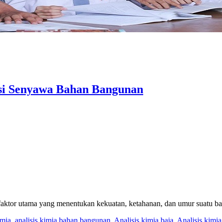
si Senyawa Bahan Bangunan
 faktor utama yang menentukan kekuatan, ketahanan, dan umur suatu b
imia
,
analisis kimia bahan bangunan
,
Analisis kimia baja
,
Analisis kimia