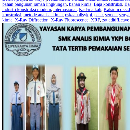
bahan bangunan ramah lingkungan
,
bahan kimia
,
Baja konstruksi
,
Ba
industri konstruksi modern
,
internasional
,
Kadar alkali
,
Kalsium oksid
konstruksi
,
metode analisis kimia
,
oskaanalisykpi
,
pasir
,
semen
,
senya
kimia
,
X-Ray Diffraction
,
X-Ray Fluorescence
,
XRF
,
zat aditif
Leave