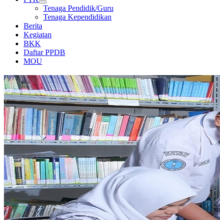
Tenaga Pendidik/Guru
Tenaga Kependidikan
Berita
Kegiatan
BKK
Daftar PPDB
MOU
PERPUSTAKAAN