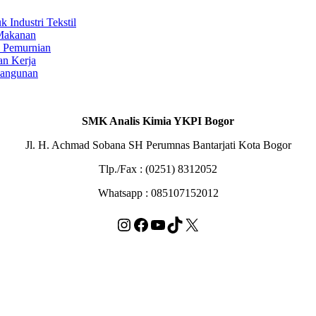
Industri Tekstil
 Makanan
s Pemurnian
an Kerja
Bangunan
SMK Analis Kimia YKPI Bogor
Jl. H. Achmad Sobana SH Perumnas Bantarjati Kota Bogor
Tlp./Fax : (0251) 8312052
Whatsapp : 085107152012
Instagram
Facebook
YouTube
TikTok
X