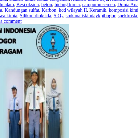
tu alam
,
Besi oksida
,
beton
,
bidang kimia
,
campuran semen
,
Dunia Ana
a
,
Kandungan sulfat
,
Karbon
,
kcd wilayah II
,
Keramik
,
komposisi kim
wa kimia
,
Silikon dioksida
,
SiO₂
,
smkanaliskimiaykpibogor
,
spektrosk
 a comment