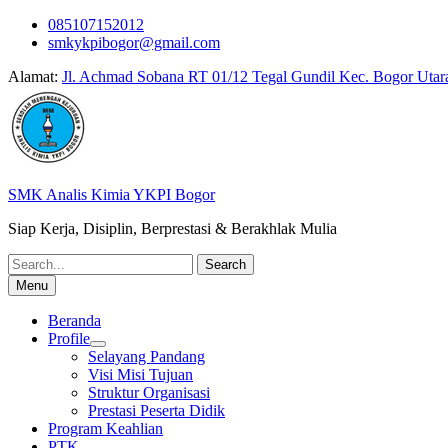
Skip
085107152012
to
smkykpibogor@gmail.com
content
Alamat:
Jl. Achmad Sobana RT 01/12 Tegal Gundil Kec. Bogor Utar
SMK Analis Kimia YKPI Bogor
Siap Kerja, Disiplin, Berprestasi & Berakhlak Mulia
Search
for:
Menu
Beranda
Profile
Selayang Pandang
Visi Misi Tujuan
Struktur Organisasi
Prestasi Peserta Didik
Program Keahlian
PTK