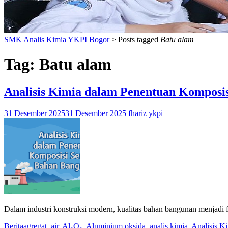
SMK Analis Kimia YKPI Bogor
>
Posts tagged
Batu alam
Tag:
Batu alam
Analisis Kimia dalam Penentuan Komposi
31 Desember 2025
31 Desember 2025
fhariz ykpi
Dalam industri konstruksi modern, kualitas bahan bangunan menjadi
Berita
agregat
,
air
,
Al₂O₃
,
Aluminium oksida
,
analis kimia
,
Analisis K