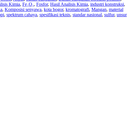
lisis Kimia
,
Fe₂O₃
,
Fosfor
,
Hasil Analisis Kimia
,
industri konstruksi
,
ia
,
Komposisi senyawa
,
kota bogor
,
kromatografi
,
Mangan
,
material
opi
,
spektrum cahaya
,
spesifikasi teknis
,
standar nasional
,
sulfur
,
unsur