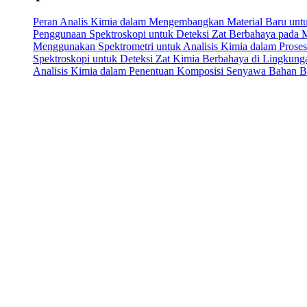
Peran Analis Kimia dalam Mengembangkan Material Baru untuk 
Penggunaan Spektroskopi untuk Deteksi Zat Berbahaya pada
Menggunakan Spektrometri untuk Analisis Kimia dalam Prose
Spektroskopi untuk Deteksi Zat Kimia Berbahaya di Lingkung
Analisis Kimia dalam Penentuan Komposisi Senyawa Bahan 