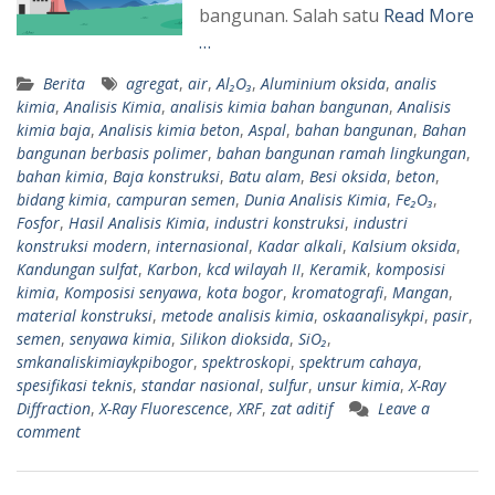
bangunan. Salah satu
Read More
…
Berita
agregat
,
air
,
Al₂O₃
,
Aluminium oksida
,
analis
kimia
,
Analisis Kimia
,
analisis kimia bahan bangunan
,
Analisis
kimia baja
,
Analisis kimia beton
,
Aspal
,
bahan bangunan
,
Bahan
bangunan berbasis polimer
,
bahan bangunan ramah lingkungan
,
bahan kimia
,
Baja konstruksi
,
Batu alam
,
Besi oksida
,
beton
,
bidang kimia
,
campuran semen
,
Dunia Analisis Kimia
,
Fe₂O₃
,
Fosfor
,
Hasil Analisis Kimia
,
industri konstruksi
,
industri
konstruksi modern
,
internasional
,
Kadar alkali
,
Kalsium oksida
,
Kandungan sulfat
,
Karbon
,
kcd wilayah II
,
Keramik
,
komposisi
kimia
,
Komposisi senyawa
,
kota bogor
,
kromatografi
,
Mangan
,
material konstruksi
,
metode analisis kimia
,
oskaanalisykpi
,
pasir
,
semen
,
senyawa kimia
,
Silikon dioksida
,
SiO₂
,
smkanaliskimiaykpibogor
,
spektroskopi
,
spektrum cahaya
,
spesifikasi teknis
,
standar nasional
,
sulfur
,
unsur kimia
,
X-Ray
Diffraction
,
X-Ray Fluorescence
,
XRF
,
zat aditif
Leave a
comment