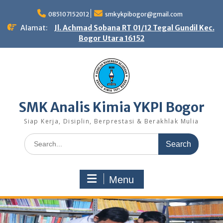
Skip
to
085107152012
smkykpibogor@gmail.com
content
Alamat:
Jl. Achmad Sobana RT 01/12 Tegal Gundil Kec.
Bogor Utara 16152
SMK Analis Kimia YKPI Bogor
Siap Kerja, Disiplin, Berprestasi & Berakhlak Mulia
Search
for:
Menu