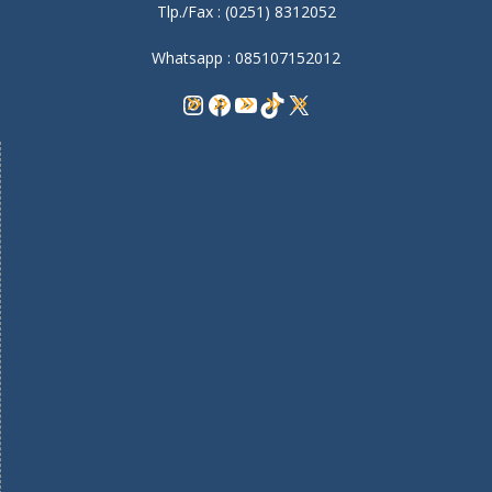
Tlp./Fax : (0251) 8312052
Whatsapp : 085107152012
Instagram
Facebook
YouTube
TikTok
X