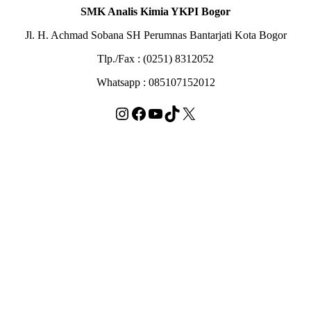
SMK Analis Kimia YKPI Bogor
Jl. H. Achmad Sobana SH Perumnas Bantarjati Kota Bogor
Tlp./Fax : (0251) 8312052
Whatsapp : 085107152012
Instagram
Facebook
YouTube
TikTok
X