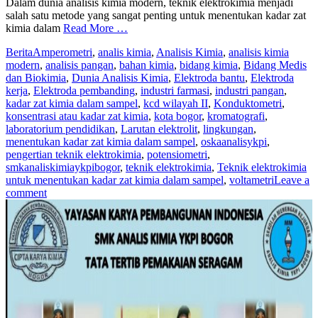
Dalam dunia analisis kimia modern, teknik elektrokimia menjadi
salah satu metode yang sangat penting untuk menentukan kadar zat
kimia dalam
Read More …
Berita
Amperometri
,
analis kimia
,
Analisis Kimia
,
analisis kimia
modern
,
analisis pangan
,
bahan kimia
,
bidang kimia
,
Bidang Medis
dan Biokimia
,
Dunia Analisis Kimia
,
Elektroda bantu
,
Elektroda
kerja
,
Elektroda pembanding
,
industri farmasi
,
industri pangan
,
kadar zat kimia dalam sampel
,
kcd wilayah II
,
Konduktometri
,
konsentrasi atau kadar zat kimia
,
kota bogor
,
kromatografi
,
laboratorium pendidikan
,
Larutan elektrolit
,
lingkungan
,
menentukan kadar zat kimia dalam sampel
,
oskaanalisykpi
,
pengertian teknik elektrokimia
,
potensiometri
,
smkanaliskimiaykpibogor
,
teknik elektrokimia
,
Teknik elektrokimia
untuk menentukan kadar zat kimia dalam sampel
,
voltametri
Leave a
comment