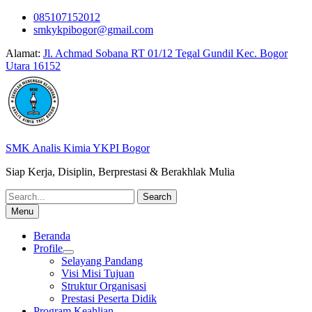
Skip
085107152012
to
smkykpibogor@gmail.com
content
Alamat:
Jl. Achmad Sobana RT 01/12 Tegal Gundil Kec. Bogor
Utara 16152
SMK Analis Kimia YKPI Bogor
Siap Kerja, Disiplin, Berprestasi & Berakhlak Mulia
Search
for:
Menu
Beranda
Profile
Selayang Pandang
Visi Misi Tujuan
Struktur Organisasi
Prestasi Peserta Didik
Program Keahlian