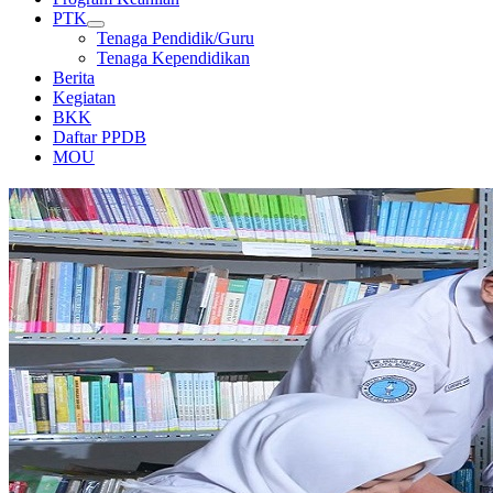
PTK
Tenaga Pendidik/Guru
Tenaga Kependidikan
Berita
Kegiatan
BKK
Daftar PPDB
MOU
PERPUSTAKAAN