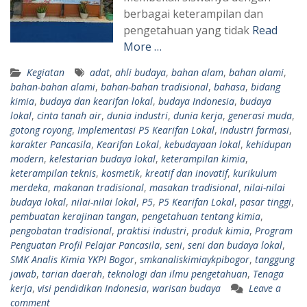
berbagai keterampilan dan
pengetahuan yang tidak
Read
More …
Kegiatan
adat
,
ahli budaya
,
bahan alam
,
bahan alami
,
bahan-bahan alami
,
bahan-bahan tradisional
,
bahasa
,
bidang
kimia
,
budaya dan kearifan lokal
,
budaya Indonesia
,
budaya
lokal
,
cinta tanah air
,
dunia industri
,
dunia kerja
,
generasi muda
,
gotong royong
,
Implementasi P5 Kearifan Lokal
,
industri farmasi
,
karakter Pancasila
,
Kearifan Lokal
,
kebudayaan lokal
,
kehidupan
modern
,
kelestarian budaya lokal
,
keterampilan kimia
,
keterampilan teknis
,
kosmetik
,
kreatif dan inovatif
,
kurikulum
merdeka
,
makanan tradisional
,
masakan tradisional
,
nilai-nilai
budaya lokal
,
nilai-nilai lokal
,
P5
,
P5 Kearifan Lokal
,
pasar tinggi
,
pembuatan kerajinan tangan
,
pengetahuan tentang kimia
,
pengobatan tradisional
,
praktisi industri
,
produk kimia
,
Program
Penguatan Profil Pelajar Pancasila
,
seni
,
seni dan budaya lokal
,
SMK Analis Kimia YKPI Bogor
,
smkanaliskimiaykpibogor
,
tanggung
jawab
,
tarian daerah
,
teknologi dan ilmu pengetahuan
,
Tenaga
kerja
,
visi pendidikan Indonesia
,
warisan budaya
Leave a
comment