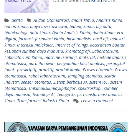
Dalam beberapa
Read More …
Berita
AI dan Otomatisasi
,
analis kimia
,
Analisis Kimia
,
bahan kimia
,
biaya investasi awal
,
bidang kimia
,
big data
,
bioteknologi
,
data kimia
,
Dunia Analisis Kimia
,
dunia kimia
,
era
digital
,
farmasi
,
formulasi kimia
,
hasil analisis
,
hasil uji
,
industri
kimia
,
interaksi molekuler
,
Internet of Things
,
kecerdasan buatan
,
kesiapan sumber daya manusia
,
kromatografi
,
Laboratorium
,
Laboratorium Kimia
,
machine learning
,
material
,
metode analisis
,
otomatisasi
,
para ilmuwan
,
pengolahan hasil analisis
,
perangkat
lunak
,
preskriptif
,
proaktif
,
produk kimia
,
Proses otomatis
,
Proses
otomatisasi
,
robot laboratorium
,
sampling otomatis
,
sektor
industri
,
sensor otomatis
,
Sistem berbasis AI
,
sistem IoT
,
sistem
otomatisasi
,
smkanaliskimiaykpibogor
,
spektroskopi
,
sumber
daya manusia
,
teknologi AI
,
Tenaga kerja
,
transformasi analisis
kimia
,
Transformasi Industri Kimia
Leave a comment