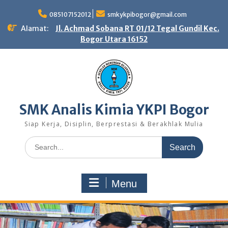
Skip
to
085107152012
smkykpibogor@gmail.com
content
Alamat:
Jl. Achmad Sobana RT 01/12 Tegal Gundil Kec.
Bogor Utara 16152
SMK Analis Kimia YKPI Bogor
Siap Kerja, Disiplin, Berprestasi & Berakhlak Mulia
Search
for:
Menu