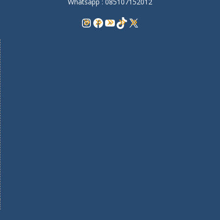
Whatsapp : 085107152012
Instagram
Facebook
YouTube
TikTok
X