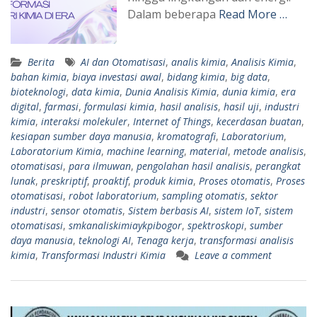
Dalam beberapa
Read More …
Berita
AI dan Otomatisasi
,
analis kimia
,
Analisis Kimia
,
bahan kimia
,
biaya investasi awal
,
bidang kimia
,
big data
,
bioteknologi
,
data kimia
,
Dunia Analisis Kimia
,
dunia kimia
,
era
digital
,
farmasi
,
formulasi kimia
,
hasil analisis
,
hasil uji
,
industri
kimia
,
interaksi molekuler
,
Internet of Things
,
kecerdasan buatan
,
kesiapan sumber daya manusia
,
kromatografi
,
Laboratorium
,
Laboratorium Kimia
,
machine learning
,
material
,
metode analisis
,
otomatisasi
,
para ilmuwan
,
pengolahan hasil analisis
,
perangkat
lunak
,
preskriptif
,
proaktif
,
produk kimia
,
Proses otomatis
,
Proses
otomatisasi
,
robot laboratorium
,
sampling otomatis
,
sektor
industri
,
sensor otomatis
,
Sistem berbasis AI
,
sistem IoT
,
sistem
otomatisasi
,
smkanaliskimiaykpibogor
,
spektroskopi
,
sumber
daya manusia
,
teknologi AI
,
Tenaga kerja
,
transformasi analisis
kimia
,
Transformasi Industri Kimia
Leave a comment