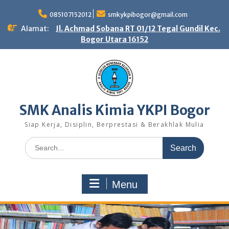
Skip
to
085107152012
smkykpibogor@gmail.com
content
Alamat:
Jl. Achmad Sobana RT 01/12 Tegal Gundil Kec.
Bogor Utara 16152
SMK Analis Kimia YKPI Bogor
Siap Kerja, Disiplin, Berprestasi & Berakhlak Mulia
Search
for:
Menu