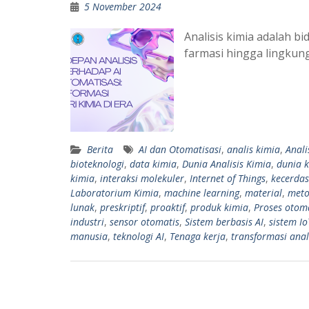
5 November 2024
Analisis kimia adalah bi
farmasi hingga lingkun
Berita
AI dan Otomatisasi
,
analis kimia
,
Anali
bioteknologi
,
data kimia
,
Dunia Analisis Kimia
,
dunia 
kimia
,
interaksi molekuler
,
Internet of Things
,
kecerda
Laboratorium Kimia
,
machine learning
,
material
,
meto
lunak
,
preskriptif
,
proaktif
,
produk kimia
,
Proses otom
industri
,
sensor otomatis
,
Sistem berbasis AI
,
sistem Io
manusia
,
teknologi AI
,
Tenaga kerja
,
transformasi anal