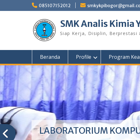
Skip
085107152012
smkykpibogor@gmail.c
to
content
SMK Analis Kimia 
Siap Kerja, Disiplin, Berprestasi
Beranda
Profile
Program Kea
LABORATORIUM KOMP