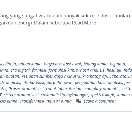
dang yang sangat vital dalam banyak sektor industri, mulai d
gan dan energi. Dalam beberapa
Read More …
sis Kimia
,
bahan kimia
,
biaya investasi awal
,
bidang kimia
,
big data
,
kimia
,
era digital
,
farmasi
,
formulasi kimia
,
hasil analisis
,
hasil uji
,
indu
san buatan
,
kesiapan sumber daya manusia
,
kromatografi
,
Laboratori
de analisis
,
otomatisasi
,
para ilmuwan
,
pengolahan hasil analisis
,
per
atis
,
Proses otomatisasi
,
robot laboratorium
,
sampling otomatis
,
sekto
T
,
sistem otomatisasi
,
smkanaliskimiaykpibogor
,
spektroskopi
,
sumber 
isis kimia
,
Transformasi Industri Kimia
Leave a comment