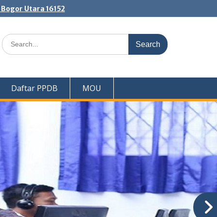
. Bogor Utara 16152
Search
for:
Daftar PPDB
MOU