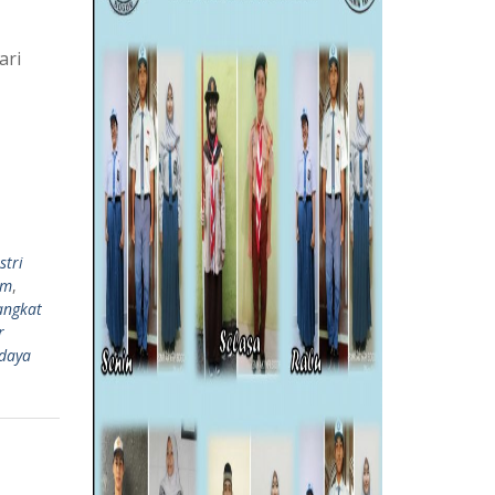
ari
stri
um
,
angkat
r
daya