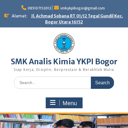
Skip
to
085107152012
smkykpibogor@gmail.com
content
Alamat:
Jl. Achmad Sobana RT 01/12 Tegal Gundil Kec.
Bogor Utara 16152
SMK Analis Kimia YKPI Bogor
Siap Kerja, Disiplin, Berprestasi & Berakhlak Mulia
Search
for:
Menu