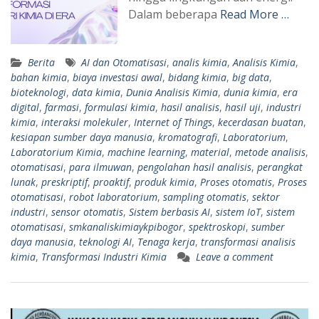
Dalam beberapa
Read More …
Berita
AI dan Otomatisasi
,
analis kimia
,
Analisis Kimia
,
bahan kimia
,
biaya investasi awal
,
bidang kimia
,
big data
,
bioteknologi
,
data kimia
,
Dunia Analisis Kimia
,
dunia kimia
,
era
digital
,
farmasi
,
formulasi kimia
,
hasil analisis
,
hasil uji
,
industri
kimia
,
interaksi molekuler
,
Internet of Things
,
kecerdasan buatan
,
kesiapan sumber daya manusia
,
kromatografi
,
Laboratorium
,
Laboratorium Kimia
,
machine learning
,
material
,
metode analisis
,
otomatisasi
,
para ilmuwan
,
pengolahan hasil analisis
,
perangkat
lunak
,
preskriptif
,
proaktif
,
produk kimia
,
Proses otomatis
,
Proses
otomatisasi
,
robot laboratorium
,
sampling otomatis
,
sektor
industri
,
sensor otomatis
,
Sistem berbasis AI
,
sistem IoT
,
sistem
otomatisasi
,
smkanaliskimiaykpibogor
,
spektroskopi
,
sumber
daya manusia
,
teknologi AI
,
Tenaga kerja
,
transformasi analisis
kimia
,
Transformasi Industri Kimia
Leave a comment