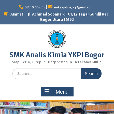
Skip
to
085107152012
smkykpibogor@gmail.com
content
Alamat:
Jl. Achmad Sobana RT 01/12 Tegal Gundil Kec.
Bogor Utara 16152
SMK Analis Kimia YKPI Bogor
Siap Kerja, Disiplin, Berprestasi & Berakhlak Mulia
Search
for:
Menu