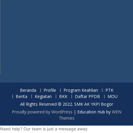
Beranda
Profile
Program Keahlian
PTK
Berita
Kegiatan
BKK
Daftar PPDB
MOU
All Rights Reserved © 2022. SMK AK YKPI Bogor
Proudly powered by WordPress
|
Education Hub by
WEN
Themes
Need help? Our team is just a message away