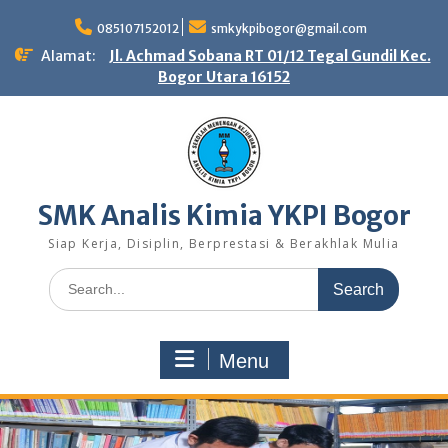
Skip
to
085107152012
smkykpibogor@gmail.com
content
Alamat:
Jl. Achmad Sobana RT 01/12 Tegal Gundil Kec.
Bogor Utara 16152
SMK Analis Kimia YKPI Bogor
Siap Kerja, Disiplin, Berprestasi & Berakhlak Mulia
Search
for:
Menu