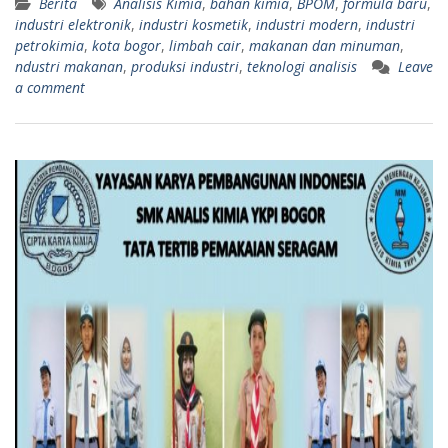
Berita
Analisis Kimia
,
bahan kimia
,
BPOM
,
formula baru
,
industri elektronik
,
industri kosmetik
,
industri modern
,
industri
petrokimia
,
kota bogor
,
limbah cair
,
makanan dan minuman
,
ndustri makanan
,
produksi industri
,
teknologi analisis
Leave
a comment