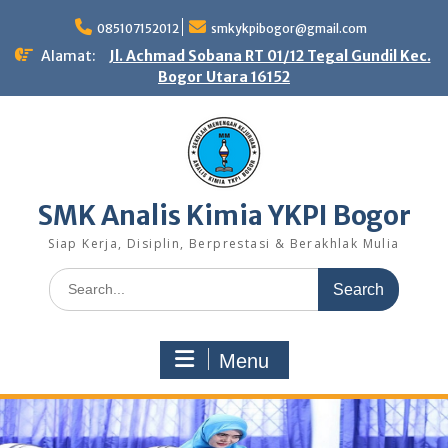
Skip
to
085107152012
smkykpibogor@gmail.com
content
Alamat:
Jl. Achmad Sobana RT 01/12 Tegal Gundil Kec.
Bogor Utara 16152
SMK Analis Kimia YKPI Bogor
Siap Kerja, Disiplin, Berprestasi & Berakhlak Mulia
Search
for:
Menu