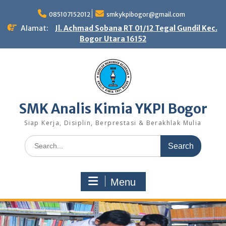
Skip
to
085107152012
smkykpibogor@gmail.com
content
Alamat:
Jl. Achmad Sobana RT 01/12 Tegal Gundil Kec.
Bogor Utara 16152
SMK Analis Kimia YKPI Bogor
Siap Kerja, Disiplin, Berprestasi & Berakhlak Mulia
Search
for:
Menu