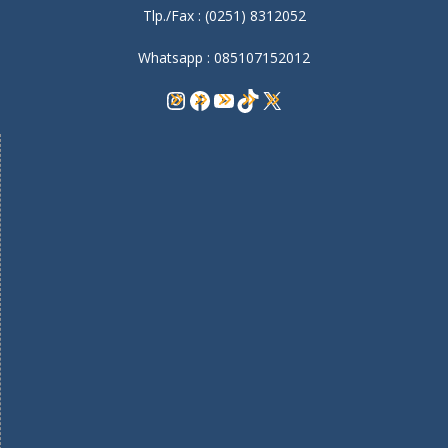
Tlp./Fax : (0251) 8312052
Whatsapp : 085107152012
Instagram
Facebook
YouTube
TikTok
X