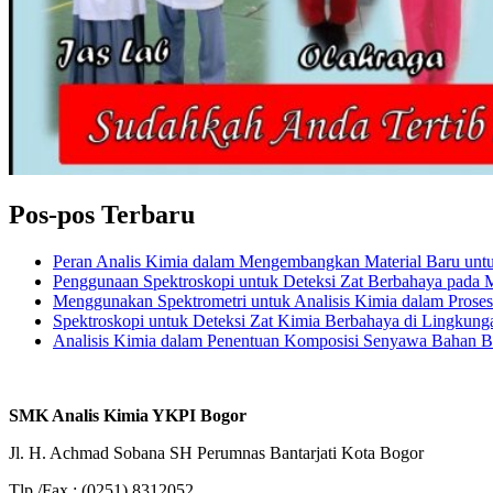
Pos-pos Terbaru
Peran Analis Kimia dalam Mengembangkan Material Baru untuk 
Penggunaan Spektroskopi untuk Deteksi Zat Berbahaya pada
Menggunakan Spektrometri untuk Analisis Kimia dalam Prose
Spektroskopi untuk Deteksi Zat Kimia Berbahaya di Lingkung
Analisis Kimia dalam Penentuan Komposisi Senyawa Bahan 
SMK Analis Kimia YKPI Bogor
Jl. H. Achmad Sobana SH Perumnas Bantarjati Kota Bogor
Tlp./Fax : (0251) 8312052