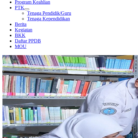
Program Keahlian
PTK
Tenaga Pendidik/Guru
Tenaga Kependidikan
Berita
Kegiatan
BKK
Daftar PPDB
MOU
PERPUSTAKAAN