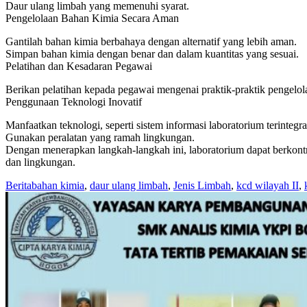
Daur ulang limbah yang memenuhi syarat.
Pengelolaan Bahan Kimia Secara Aman
Gantilah bahan kimia berbahaya dengan alternatif yang lebih aman.
Simpan bahan kimia dengan benar dan dalam kuantitas yang sesuai.
Pelatihan dan Kesadaran Pegawai
Berikan pelatihan kepada pegawai mengenai praktik-praktik pengelol
Penggunaan Teknologi Inovatif
Manfaatkan teknologi, seperti sistem informasi laboratorium terintegra
Gunakan peralatan yang ramah lingkungan.
Dengan menerapkan langkah-langkah ini, laboratorium dapat berkontr
dan lingkungan.
Berita
bahan kimia
,
daur ulang limbah
,
Jenis Limbah
,
kcd wilayah II
,