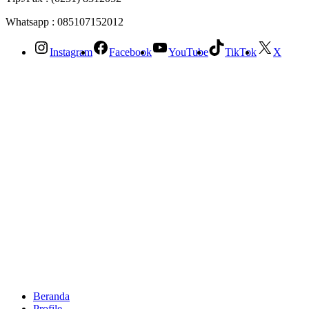
Whatsapp : 085107152012
Instagram
Facebook
YouTube
TikTok
X
Beranda
Profile