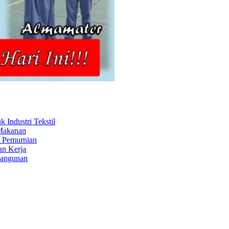
Industri Tekstil
 Makanan
s Pemurnian
an Kerja
Bangunan