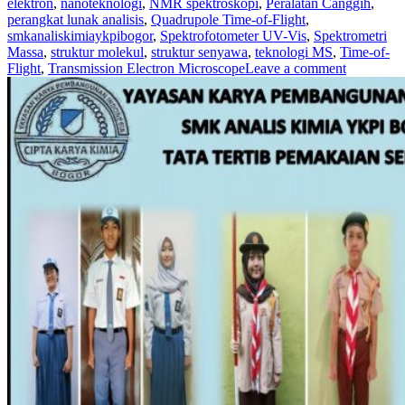
elektron
,
nanoteknologi
,
NMR spektroskopi
,
Peralatan Canggih
,
perangkat lunak analisis
,
Quadrupole Time-of-Flight
,
smkanaliskimiaykpibogor
,
Spektrofotometer UV-Vis
,
Spektrometri
Massa
,
struktur molekul
,
struktur senyawa
,
teknologi MS
,
Time-of-
Flight
,
Transmission Electron Microscope
Leave a comment