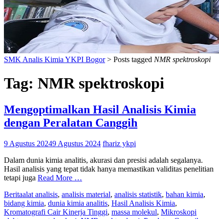
SMK Analis Kimia YKPI Bogor
>
Posts tagged
NMR spektroskopi
Tag:
NMR spektroskopi
Mengoptimalkan Hasil Analisis Kimia
dengan Peralatan Canggih
9 Agustus 2024
9 Agustus 2024
fhariz ykpi
Dalam dunia kimia analitis, akurasi dan presisi adalah segalanya.
Hasil analisis yang tepat tidak hanya memastikan validitas penelitian
tetapi juga
Read More …
Berita
alat analisis
,
analisis material
,
analisis statistik
,
bahan kimia
,
bidang kimia
,
dunia kimia analitis
,
Hasil Analisis Kimia
,
Kromatografi Cair Kinerja Tinggi
,
massa molekul
,
Mikroskopi