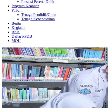
Prestasi Peserta Didik
Program Keahlian
PTK
Tenaga Pendidik/Guru
Tenaga Kependidikan
Berita
Kegiatan
BKK
Daftar PPDB
MOU
PERPUSTAKAAN