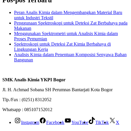
Pos-pos Terbaru
Peran Analis Kimia dalam Mengembangkan Material Baru
untuk Industri Tekstil
Penggunaan Spektroskopi untuk Deteksi Zat Berbahaya pada
Makanan
Menggunakan Spektrometri untuk Analisis Kimia dalam
Proses Pemurnian
Spektroskopi untuk Deteksi Zat Kimia Berbahaya di
Lingkungan Kerja
Analisis Kimia dalam Penentuan Komposisi Senyawa Bahan
Bangunan
SMK Analis Kimia YKPI Bogor
Jl. H. Achmad Sobana SH Perumnas Bantarjati Kota Bogor
Tlp./Fax : (0251) 8312052
Whatsapp : 085107152012
Instagram
Facebook
YouTube
TikTok
X