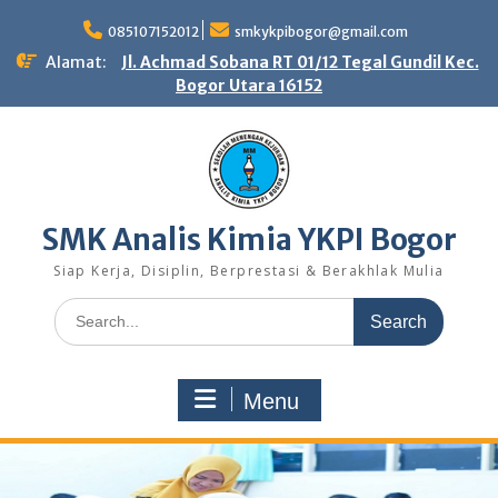
Skip
to
085107152012
smkykpibogor@gmail.com
content
Alamat:
Jl. Achmad Sobana RT 01/12 Tegal Gundil Kec.
Bogor Utara 16152
SMK Analis Kimia YKPI Bogor
Siap Kerja, Disiplin, Berprestasi & Berakhlak Mulia
Search
for:
Menu