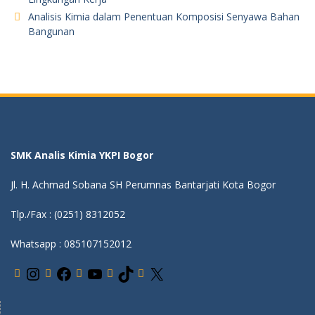
Analisis Kimia dalam Penentuan Komposisi Senyawa Bahan
Bangunan
SMK Analis Kimia YKPI Bogor
Jl. H. Achmad Sobana SH Perumnas Bantarjati Kota Bogor
Tlp./Fax : (0251) 8312052
Whatsapp : 085107152012
I
F
Y
T
X
n
a
o
i
s
c
u
k