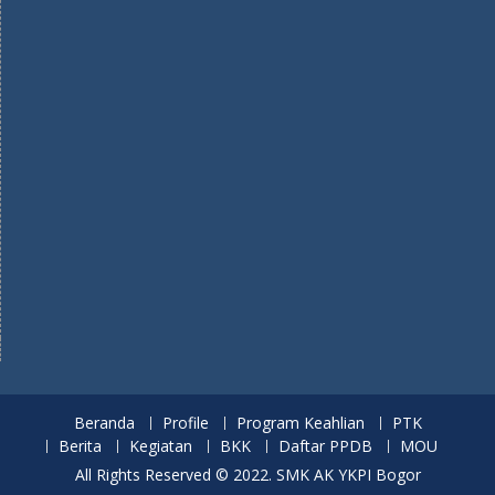
t
e
T
T
a
b
u
o
g
o
b
k
r
o
e
a
k
m
Beranda
Profile
Program Keahlian
PTK
Berita
Kegiatan
BKK
Daftar PPDB
MOU
All Rights Reserved © 2022. SMK AK YKPI Bogor