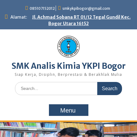
S
085107152012
smkykpibogor@gmail.com
k
i
Alamat:
Jl. Achmad Sobana RT 01/12 Tegal Gundil Kec.
p
Bogor Utara 16152
t
o
c
o
n
t
SMK Analis Kimia YKPI Bogor
e
n
Siap Kerja, Disiplin, Berprestasi & Berakhlak Mulia
t
S
e
a
r
Menu
c
h
f
o
r