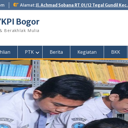
om
Alamat:
Jl. Achmad Sobana RT 01/12 Tegal Gundil Kec
YKPI Bogor
 & Berakhlak Mulia
hlian
PTK
Berita
Kegiatan
BKK