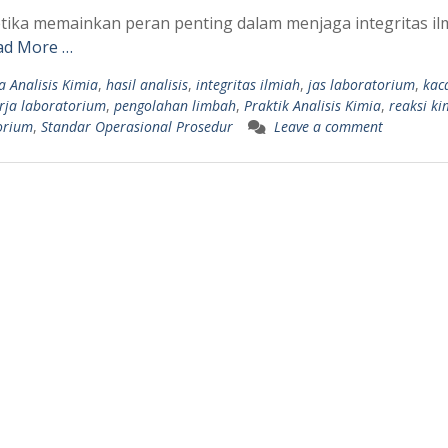
etika memainkan peran penting dalam menjaga integritas il
ad More …
a Analisis Kimia
,
hasil analisis
,
integritas ilmiah
,
jas laboratorium
,
kac
rja laboratorium
,
pengolahan limbah
,
Praktik Analisis Kimia
,
reaksi ki
torium
,
Standar Operasional Prosedur
Leave a comment