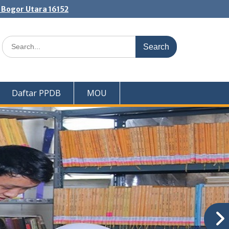
. Bogor Utara 16152
Search
for:
Daftar PPDB
MOU