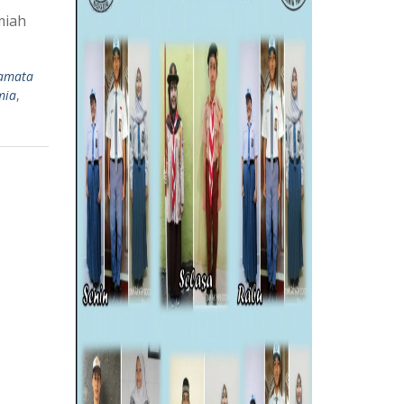
miah
amata
mia
,