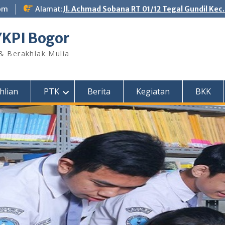
om
Alamat:
Jl. Achmad Sobana RT 01/12 Tegal Gundil Kec
YKPI Bogor
 & Berakhlak Mulia
hlian
PTK
Berita
Kegiatan
BKK