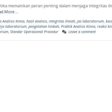
etika memainkan peran penting dalam menjaga integritas il
ad More …
a Analisis Kimia
,
hasil analisis
,
integritas ilmiah
,
jas laboratorium
,
kac
rja laboratorium
,
pengolahan limbah
,
Praktik Analisis Kimia
,
reaksi ki
torium
,
Standar Operasional Prosedur
Leave a comment