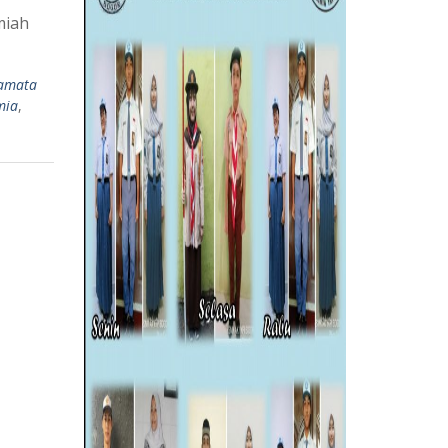
miah
amata
mia
,