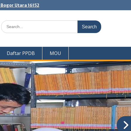
. Bogor Utara 16152
Search
for:
Daftar PPDB
MOU