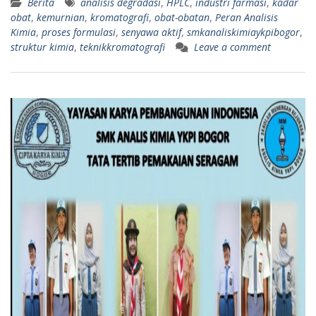
Berita
analisis degradasi
,
HPLC
,
industri farmasi
,
kadar
obat
,
kemurnian
,
kromatografi
,
obat-obatan
,
Peran Analisis
Kimia
,
proses formulasi
,
senyawa aktif
,
smkanaliskimiaykpibogor
,
struktur kimia
,
teknikkromatografi
Leave a comment