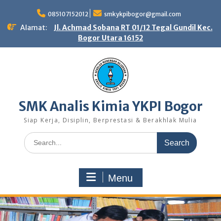
Skip
to
085107152012
smkykpibogor@gmail.com
content
Alamat:
Jl. Achmad Sobana RT 01/12 Tegal Gundil Kec.
Bogor Utara 16152
SMK Analis Kimia YKPI Bogor
Siap Kerja, Disiplin, Berprestasi & Berakhlak Mulia
Search
for:
Menu