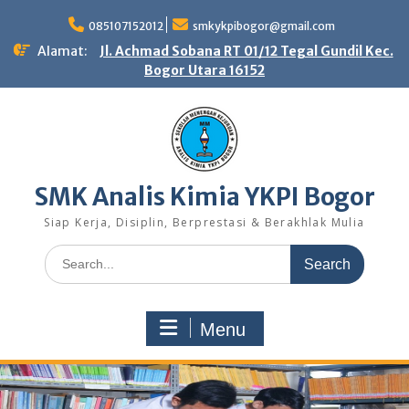
Skip
to
085107152012
smkykpibogor@gmail.com
content
Alamat:
Jl. Achmad Sobana RT 01/12 Tegal Gundil Kec.
Bogor Utara 16152
SMK Analis Kimia YKPI Bogor
Siap Kerja, Disiplin, Berprestasi & Berakhlak Mulia
Search
for:
Menu