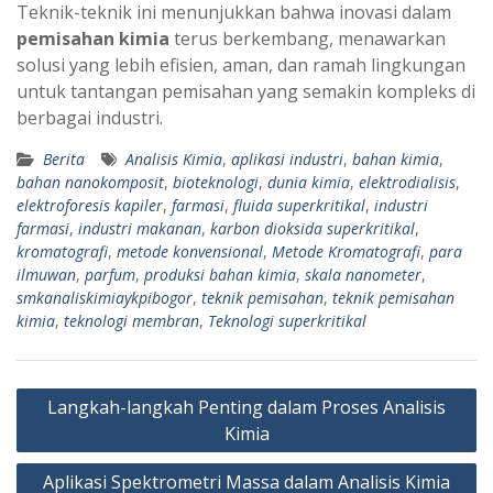
Teknik-teknik ini menunjukkan bahwa inovasi dalam
pemisahan kimia
terus berkembang, menawarkan
solusi yang lebih efisien, aman, dan ramah lingkungan
untuk tantangan pemisahan yang semakin kompleks di
berbagai industri.
Berita
Analisis Kimia
,
aplikasi industri
,
bahan kimia
,
bahan nanokomposit
,
bioteknologi
,
dunia kimia
,
elektrodialisis
,
elektroforesis kapiler
,
farmasi
,
fluida superkritikal
,
industri
farmasi
,
industri makanan
,
karbon dioksida superkritikal
,
kromatografi
,
metode konvensional
,
Metode Kromatografi
,
para
ilmuwan
,
parfum
,
produksi bahan kimia
,
skala nanometer
,
smkanaliskimiaykpibogor
,
teknik pemisahan
,
teknik pemisahan
kimia
,
teknologi membran
,
Teknologi superkritikal
Navigasi
Langkah-langkah Penting dalam Proses Analisis
pos
Kimia
Aplikasi Spektrometri Massa dalam Analisis Kimia