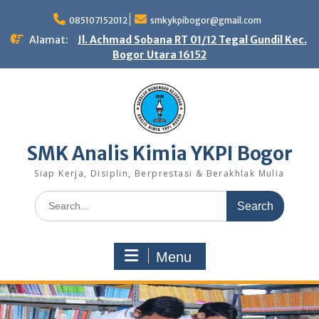
Skip
to
085107152012
smkykpibogor@gmail.com
content
Alamat:
Jl. Achmad Sobana RT 01/12 Tegal Gundil Kec.
Bogor Utara 16152
SMK Analis Kimia YKPI Bogor
Siap Kerja, Disiplin, Berprestasi & Berakhlak Mulia
Search
for:
Menu