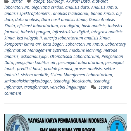
Berita
adopsi teknologi
,
Akurasi Data
,
alat-alat
laboratorium
,
algoritma cerdas
,
analisis data
,
Analisis Kimia
,
analisis spektrofotometri
,
analisis tradisional
,
bahan kimia
,
big
data
,
data analisis
,
Data hasil analisis kimia
,
Dunia Analisis
Kimia
,
efisiensi laboratorium
,
era digital
,
hasil analisis
,
industri
farmasi
,
industri pangan
,
infrastruktur digital
,
integrasi analisis
kimia
,
kcd wilayah II
,
kinerja laboratorium analisis kimia
,
komposisi kimia air
,
kota bogor
,
Laboratorium Kimia
,
Laboratory
Information Management Systems
,
machine learning
,
metode
analisis
,
oskaanalisykpi
,
Otomatisasi Laboratorium
,
Pengolahan
Data
,
pengujian kualitas air
,
perangkat laboratorium
,
perangkat
lunak
,
prediksi hasil
,
produk farmasi
,
proses analisis
,
sektor
industri
,
sistem analitik
,
Sistem Manajemen Laboratorium
,
smkanaliskimiaykpibogor
,
teknologi blockchain
,
teknologi
informasi
,
transformasi
,
variabel lingkungan
Leave a
comment