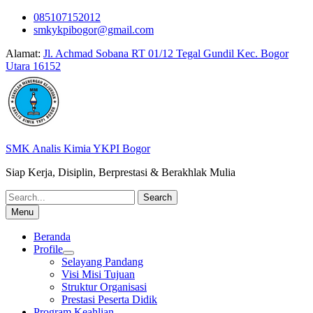
Skip
085107152012
to
smkykpibogor@gmail.com
content
Alamat:
Jl. Achmad Sobana RT 01/12 Tegal Gundil Kec. Bogor
Utara 16152
SMK Analis Kimia YKPI Bogor
Siap Kerja, Disiplin, Berprestasi & Berakhlak Mulia
Search
for:
Menu
Beranda
Profile
Selayang Pandang
Visi Misi Tujuan
Struktur Organisasi
Prestasi Peserta Didik
Program Keahlian