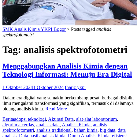
SMK Analis Kimia YKPI Bogor
>
Posts tagged
analisis
spektrofotometri
Tag:
analisis spektrofotometri
Menggabungkan Analisis Kimia dengan
Teknologi Informasi: Menuju Era Digital
1 Oktober 2024
1 Oktober 2024
fhariz ykpi
Dalam era digital yang semakin berkembang pesat, berbagai disiplin
ilmu mengalami transformasi yang signifikan, termasuk di dalamnya
bidang analisis kimia.
Read More …
Berita
adopsi teknologi
,
Akurasi Data
,
alat-alat laboratorium
,
algoritma cerdas
,
analisis data
,
Analisis Kimia
,
analisis
spektrofotometri
,
analisis tradisional
,
bahan kimia
,
big data
,
data
analisis
,
Data hasil analisis kimia
,
Dunia Analisis Kimia
,
efisiensi