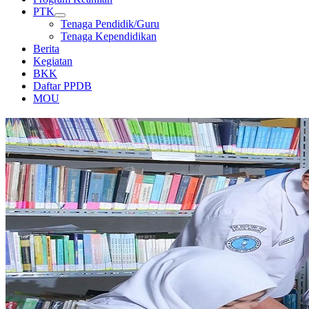
PTK
Tenaga Pendidik/Guru
Tenaga Kependidikan
Berita
Kegiatan
BKK
Daftar PPDB
MOU
PERPUSTAKAAN