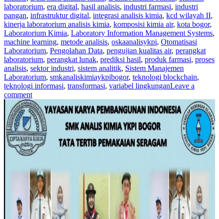
laboratorium
,
era digital
,
hasil analisis
,
industri farmasi
,
industri
pangan
,
infrastruktur digital
,
integrasi analisis kimia
,
kcd wilayah II
,
kinerja laboratorium analisis kimia
,
komposisi kimia air
,
kota bogor
,
Laboratorium Kimia
,
Laboratory Information Management Systems
,
machine learning
,
metode analisis
,
oskaanalisykpi
,
Otomatisasi
Laboratorium
,
Pengolahan Data
,
pengujian kualitas air
,
perangkat
laboratorium
,
perangkat lunak
,
prediksi hasil
,
produk farmasi
,
proses
analisis
,
sektor industri
,
sistem analitik
,
Sistem Manajemen
Laboratorium
,
smkanaliskimiaykpibogor
,
teknologi blockchain
,
teknologi informasi
,
transformasi
,
variabel lingkungan
Leave a
comment