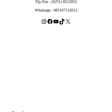
Tlp./Fax : (0251) 8312052
Whatsapp : 085107152012
Instagram
Facebook
YouTube
TikTok
X