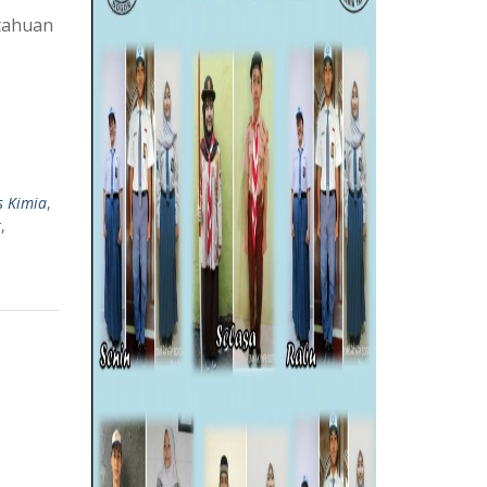
tahuan
s Kimia
,
r
,