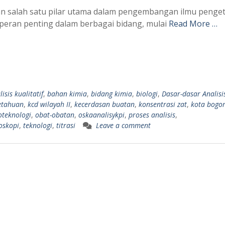
an salah satu pilar utama dalam pengembangan ilmu penge
rperan penting dalam berbagai bidang, mulai
Read More …
isis kualitatif
,
bahan kimia
,
bidang kimia
,
biologi
,
Dasar-dasar Analisi
etahuan
,
kcd wilayah II
,
kecerdasan buatan
,
konsentrasi zat
,
kota bogo
teknologi
,
obat-obatan
,
oskaanalisykpi
,
proses analisis
,
oskopi
,
teknologi
,
titrasi
Leave a comment