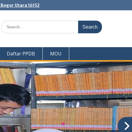
. Bogor Utara 16152
Search
for:
Daftar PPDB
MOU