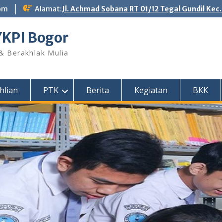
om
Alamat:
Jl. Achmad Sobana RT 01/12 Tegal Gundil Kec
YKPI Bogor
 & Berakhlak Mulia
hlian
PTK
Berita
Kegiatan
BKK