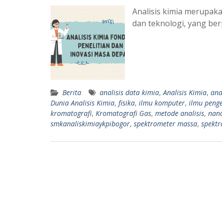
Analisis kimia merupak
dan teknologi, yang be
Berita
analisis data kimia
,
Analisis Kimia
,
anal
Dunia Analisis Kimia
,
fisika
,
ilmu komputer
,
ilmu peng
kromatografi
,
Kromatografi Gas
,
metode analisis
,
nano
smkanaliskimiaykpibogor
,
spektrometer massa
,
spektr