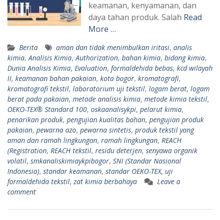
keamanan, kenyamanan, dan
daya tahan produk. Salah
Read
More …
Berita
aman dan tidak menimbulkan iritasi
,
analis
kimia
,
Analisis Kimia
,
Authorization
,
bahan kimia
,
bidang kimia
,
Dunia Analisis Kimia
,
Evaluation
,
formaldehida bebas
,
kcd wilayah
II
,
keamanan bahan pakaian
,
kota bogor
,
kromatografi
,
kromatografi tekstil
,
laboratorium uji tekstil
,
logam berat
,
logam
berat pada pakaian
,
metode analisis kimia
,
metode kimia tekstil
,
OEKO-TEX® Standard 100
,
oskaanalisykpi
,
pelarut kimia
,
penarikan produk
,
pengujian kualitas bahan
,
pengujian produk
pakaian
,
pewarna azo
,
pewarna sintetis
,
produk tekstil yang
aman dan ramah lingkungan
,
ramah lingkungan
,
REACH
(Registration
,
REACH tekstil
,
residu deterjen
,
senyawa organik
volatil
,
smkanaliskimiaykpibogor
,
SNI (Standar Nasional
Indonesia)
,
standar keamanan
,
standar OEKO-TEX
,
uji
formaldehida tekstil
,
zat kimia berbahaya
Leave a
comment