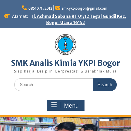
Skip
to
085107152012
smkykpibogor@gmail.com
content
Alamat:
Jl. Achmad Sobana RT 01/12 Tegal Gundil Kec.
Bogor Utara 16152
SMK Analis Kimia YKPI Bogor
Siap Kerja, Disiplin, Berprestasi & Berakhlak Mulia
Search
for:
Menu