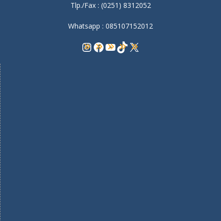
Tlp./Fax : (0251) 8312052
Whatsapp : 085107152012
Instagram
Facebook
YouTube
TikTok
X