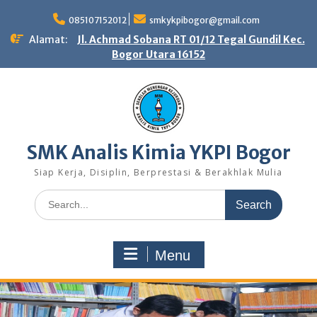
Skip
to
085107152012
smkykpibogor@gmail.com
content
Alamat:
Jl. Achmad Sobana RT 01/12 Tegal Gundil Kec.
Bogor Utara 16152
SMK Analis Kimia YKPI Bogor
Siap Kerja, Disiplin, Berprestasi & Berakhlak Mulia
Search
for:
Menu