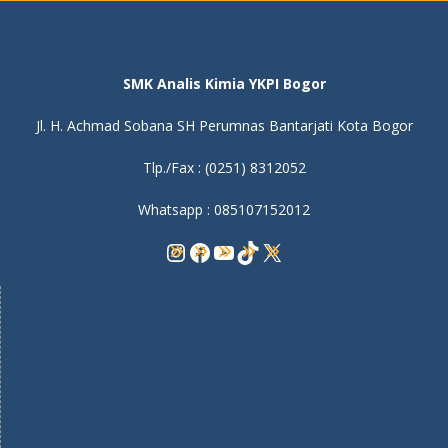
SMK Analis Kimia YKPI Bogor
Jl. H. Achmad Sobana SH Perumnas Bantarjati Kota Bogor
Tlp./Fax : (0251) 8312052
Whatsapp : 085107152012
Instagram
Facebook
YouTube
TikTok
X