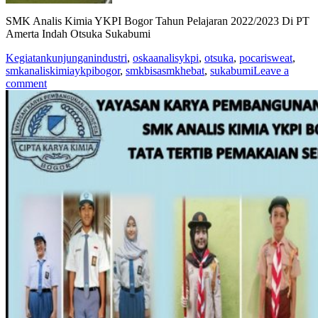
SMK Analis Kimia YKPI Bogor Tahun Pelajaran 2022/2023 Di PT
Amerta Indah Otsuka Sukabumi
Kegiatan
kunjunganindustri
,
oskaanalisykpi
,
otsuka
,
pocarisweat
,
smkanaliskimiaykpibogor
,
smkbisasmkhebat
,
sukabumi
Leave a
comment