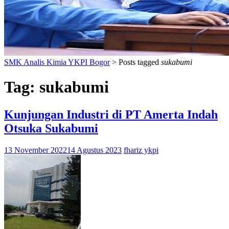
SMK Analis Kimia YKPI Bogor
>
Posts tagged
sukabumi
Tag:
sukabumi
Kunjungan Industri di PT Amerta Indah
Otsuka Sukabumi
13 November 2022
14 Agustus 2023
fhariz ykpi