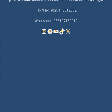
Tlp./Fax : (0251) 8312052
Whatsapp : 085107152012
Instagram
Facebook
YouTube
TikTok
X