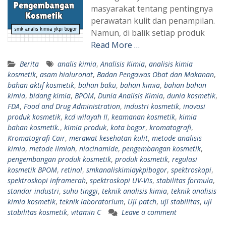
masyarakat tentang pentingnya
perawatan kulit dan penampilan.
Namun, di balik setiap produk
Read More …
Berita
analis kimia
,
Analisis Kimia
,
analisis kimia
kosmetik
,
asam hialuronat
,
Badan Pengawas Obat dan Makanan
,
bahan aktif kosmetik
,
bahan baku
,
bahan kimia
,
bahan-bahan
kimia
,
bidang kimia
,
BPOM
,
Dunia Analisis Kimia
,
dunia kosmetik
,
FDA
,
Food and Drug Administration
,
industri kosmetik
,
inovasi
produk kosmetik
,
kcd wilayah II
,
keamanan kosmetik
,
kimia
bahan kosmetik.
,
kimia produk
,
kota bogor
,
kromatografi
,
Kromatografi Cair
,
merawat kesehatan kulit
,
metode analisis
kimia
,
metode ilmiah
,
niacinamide
,
pengembangan kosmetik
,
pengembangan produk kosmetik
,
produk kosmetik
,
regulasi
kosmetik BPOM
,
retinol
,
smkanaliskimiaykpibogor
,
spektroskopi
,
spektroskopi inframerah
,
spektroskopi UV-Vis
,
stabilitas formula
,
standar industri
,
suhu tinggi
,
teknik analisis kimia
,
teknik analisis
kimia kosmetik
,
teknik laboratorium
,
Uji patch
,
uji stabilitas
,
uji
stabilitas kosmetik
,
vitamin C
Leave a comment