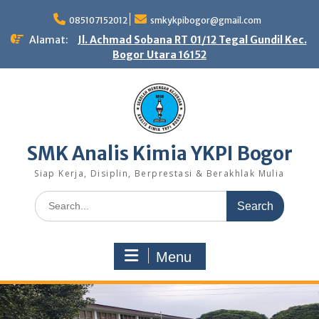
Skip
to
085107152012
smkykpibogor@gmail.com
content
Alamat:
Jl. Achmad Sobana RT 01/12 Tegal Gundil Kec.
Bogor Utara 16152
SMK Analis Kimia YKPI Bogor
Siap Kerja, Disiplin, Berprestasi & Berakhlak Mulia
Search
for:
Menu