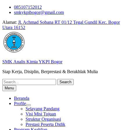
Skip
085107152012
to
smkykpibogor@gmail.com
content
Alamat:
Jl. Achmad Sobana RT 01/12 Tegal Gundil Kec. Bogor
Utara 16152
SMK Analis Kimia YKPI Bogor
Siap Kerja, Disiplin, Berprestasi & Berakhlak Mulia
Search
for:
Menu
Beranda
Profile
Selayang Pandang
Visi Misi Tujuan
Struktur Organisasi
Prestasi Peserta Didik
Program Keahlian