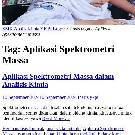
SMK Analis Kimia YKPI Bogor
>
Posts tagged
Aplikasi
Spektrometri Massa
Tag:
Aplikasi Spektrometri
Massa
Aplikasi Spektrometri Massa dalam
Analisis Kimia
10 September 2024
10 September 2024
fhariz ykpi
Spektrometri massa adalah salah satu teknik analisis yang sangat
penting dan sering digunakan dalam bidang kimia, khususnya untuk
identifikasi senyawa
Read More …
Berita
analisis forensik
,
analisis kuantitatif
,
Aplikasi Spektrometri
Massa
,
asam nukleat
,
bahan kimia
,
berat molekul
,
bidang kimia
,