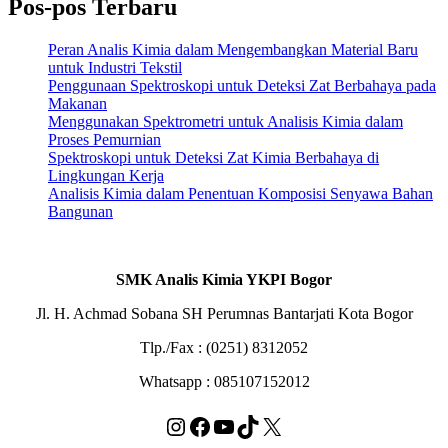
Pos-pos Terbaru
Peran Analis Kimia dalam Mengembangkan Material Baru
untuk Industri Tekstil
Penggunaan Spektroskopi untuk Deteksi Zat Berbahaya pada
Makanan
Menggunakan Spektrometri untuk Analisis Kimia dalam
Proses Pemurnian
Spektroskopi untuk Deteksi Zat Kimia Berbahaya di
Lingkungan Kerja
Analisis Kimia dalam Penentuan Komposisi Senyawa Bahan
Bangunan
SMK Analis Kimia YKPI Bogor
Jl. H. Achmad Sobana SH Perumnas Bantarjati Kota Bogor
Tlp./Fax : (0251) 8312052
Whatsapp : 085107152012
Instagram
Facebook
YouTube
TikTok
X