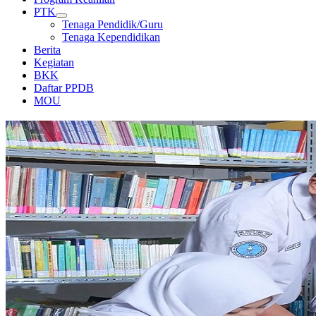
PTK
Tenaga Pendidik/Guru
Tenaga Kependidikan
Berita
Kegiatan
BKK
Daftar PPDB
MOU
PERPUSTAKAAN