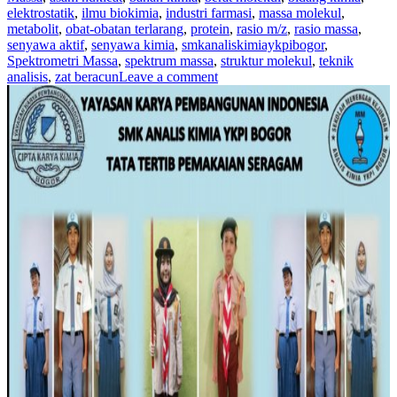
elektrostatik
,
ilmu biokimia
,
industri farmasi
,
massa molekul
,
metabolit
,
obat-obatan terlarang
,
protein
,
rasio m/z
,
rasio massa
,
senyawa aktif
,
senyawa kimia
,
smkanaliskimiaykpibogor
,
Spektrometri Massa
,
spektrum massa
,
struktur molekul
,
teknik
analisis
,
zat beracun
Leave a comment