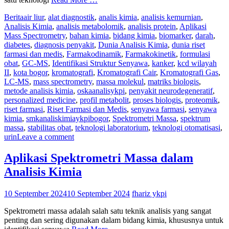
Berita
air liur
,
alat diagnostik
,
analis kimia
,
analisis kemurnian
,
Analisis Kimia
,
analisis metabolomik
,
analisis protein
,
Aplikasi
Mass Spectrometry
,
bahan kimia
,
bidang kimia
,
biomarker
,
darah
,
diabetes
,
diagnosis penyakit
,
Dunia Analisis Kimia
,
dunia riset
farmasi dan medis
,
Farmakodinamik
,
Farmakokinetik
,
formulasi
obat
,
GC-MS
,
Identifikasi Struktur Senyawa
,
kanker
,
kcd wilayah
II
,
kota bogor
,
kromatografi
,
Kromatografi Cair
,
Kromatografi Gas
,
LC-MS
,
mass spectrometry
,
massa molekul
,
matriks biologis
,
metode analisis kimia
,
oskaanalisykpi
,
penyakit neurodegeneratif
,
personalized medicine
,
profil metabolit
,
proses biologis
,
proteomik
,
riset farmasi
,
Riset Farmasi dan Medis
,
senyawa farmasi
,
senyawa
kimia
,
smkanaliskimiaykpibogor
,
Spektrometri Massa
,
spektrum
massa
,
stabilitas obat
,
teknologi laboratorium
,
teknologi otomatisasi
,
urin
Leave a comment
Aplikasi Spektrometri Massa dalam
Analisis Kimia
10 September 2024
10 September 2024
fhariz ykpi
Spektrometri massa adalah salah satu teknik analisis yang sangat
penting dan sering digunakan dalam bidang kimia, khususnya untuk