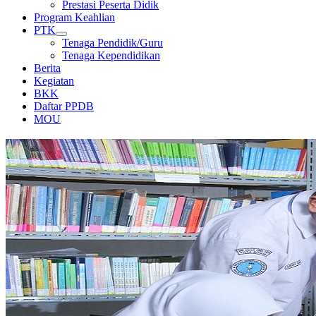
Prestasi Peserta Didik
Program Keahlian
PTK
Tenaga Pendidik/Guru
Tenaga Kependidikan
Berita
Kegiatan
BKK
Daftar PPDB
MOU
PERPUSTAKAAN