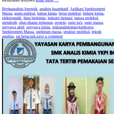
identifikasi senyawa
Read More …
Berita
analisis forensik
,
analisis kuantitatif
,
Aplikasi Spektrometri
Massa
,
asam nukleat
,
bahan kimia
,
berat molekul
,
bidang kimia
,
elektrostatik
,
ilmu biokimia
,
industri farmasi
,
massa molekul
,
metabolit
,
obat-obatan terlarang
,
protein
,
rasio m/z
,
rasio massa
,
senyawa aktif
,
senyawa kimia
,
smkanaliskimiaykpibogor
,
Spektrometri Massa
,
spektrum massa
,
struktur molekul
,
teknik
analisis
,
zat beracun
Leave a comment